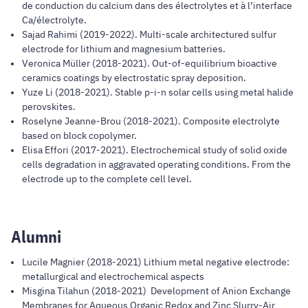
de conduction du calcium dans des électrolytes et à l’interface
Ca/électrolyte.
Sajad Rahimi (2019-2022). Multi-scale architectured sulfur
electrode for lithium and magnesium batteries.
Veronica Müller (2018-2021). Out-of-equilibrium bioactive
ceramics coatings by electrostatic spray deposition.
Yuze Li (2018-2021). Stable p-i-n solar cells using metal halide
perovskites.
Roselyne Jeanne-Brou (2018-2021). Composite electrolyte
based on block copolymer.
Elisa Effori (2017-2021). Electrochemical study of solid oxide
cells degradation in aggravated operating conditions. From the
electrode up to the complete cell level.
Alumni
Lucile Magnier (2018-2021) Lithium metal negative electrode:
metallurgical and electrochemical aspects
Misgina Tilahun (2018-2021) Development of Anion Exchange
Membranes for Aqueous Organic Redox and Zinc Slurry-Air