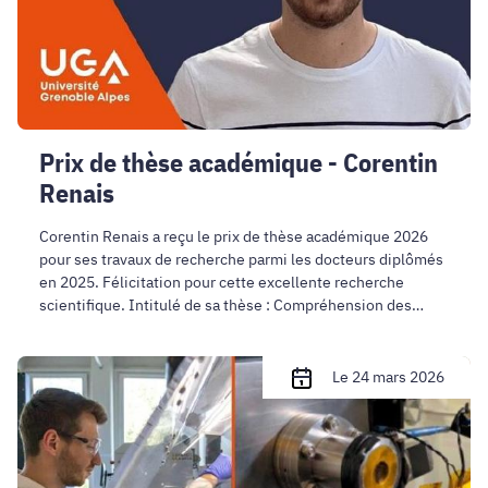
Renais
Prix de thèse académique - Corentin
Renais
Corentin Renais a reçu le prix de thèse académique 2026
pour ses travaux de recherche parmi les docteurs diplômés
en 2025. Félicitation pour cette excellente recherche
scientifique. Intitulé de sa thèse : Compréhension des
limitations cinétiques de l'électrode de graphite : des
propriétés du matériau à la microstructure de l’électrode.
Comprendre
Le 24 mars 2026
les
ions
pour
mieux