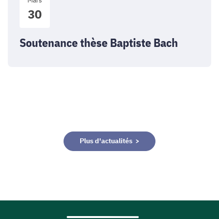
Mars
thèse
30
Baptiste
Bach
Soutenance thèse Baptiste Bach
Plus d'actualités >