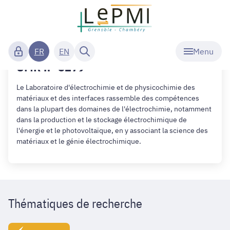
Accueil
Electrochimie et
physicochimie des matériaux
et des interfaces
Le laboratoire de recherche LEPMI,
Menu
FR
EN
UMR n° 5279
Le Laboratoire d'électrochimie et de physicochimie des
matériaux et des interfaces rassemble des compétences
dans la plupart des domaines de l'électrochimie, notamment
dans la production et le stockage électrochimique de
l'énergie et le photovoltaïque, en y associant la science des
matériaux et le génie électrochimique.
Thématiques de recherche