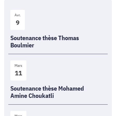
Soutenance
Avr.
thèse
9
Thomas
Boulmier
Soutenance thèse Thomas
Boulmier
Soutenance
Mars
thèse
11
Mohamed
Amine
Choukatli
Soutenance thèse Mohamed
Amine Choukatli
Soutenance