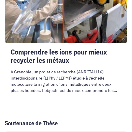
recycler
les
métaux
Comprendre les ions pour mieux
recycler les métaux
A Grenoble, un projet de recherche (ANR ITALLIX)
interdisciplinaire (LIPhy / LEPMI) étudie à l'échelle
moléculaire la migration d'ions métalliques entre deux
phases liquides. L'objectif est de mieux comprendre les
mécanismes de séparation de phase et favoriser les
procédés de recyclage des métaux moins polluants. Ces
travaux ont fait l'objet d'un article du blog Focus sciences
du CNRS.
Soutenance de Thèse