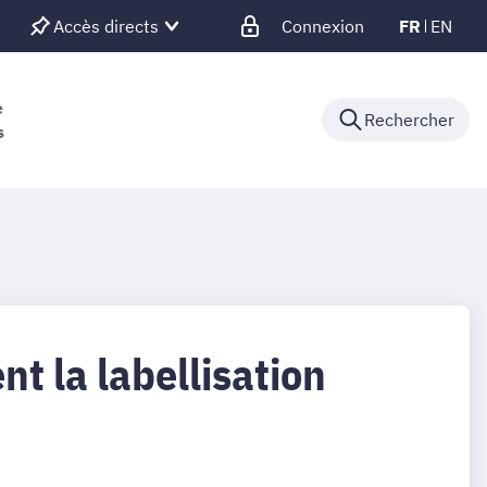
Accès directs
Connexion
FR
EN
e
Rechercher
s
nt la labellisation