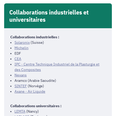
Fuel
Cell
Collaborations industrielles et
Operation
universitaires
Collaborations industrielles :
Solaronix
(Suisse)
Michelin
EDF
CEA
IPC - Centre Technique Industriel de la Plasturgie et
des Composites
Nexans
Aramco (Arabie Saoudite)
SINTEF
(Norvège)
Axane - Air Liquide
Collaborations universitaires :
LEMTA
(Nancy)