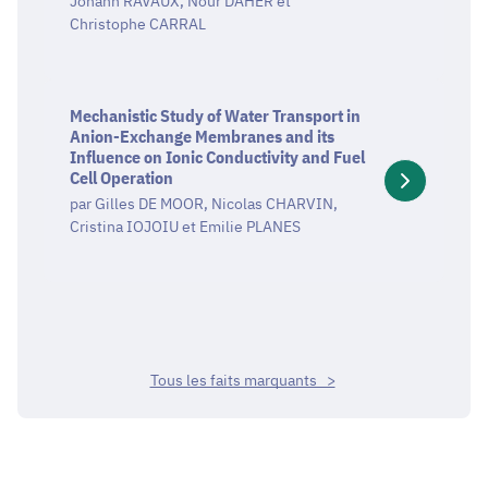
Johann RAVAUX, Nour DAHER et
via
Christophe CARRAL
180°
Peel
Mechanistic
Tests
Study
Mechanistic Study of Water Transport in
for
Anion-Exchange Membranes and its
of
Solid-
Influence on Ionic Conductivity and Fuel
Water
State
Cell Operation
Transport
Batteries
par Gilles DE MOOR, Nicolas CHARVIN,
in
Cristina IOJOIU et Emilie PLANES
Anion-
Exchange
Membranes
and
its
Influence
Tous les faits marquants >
on
Ionic
Conductivity
and