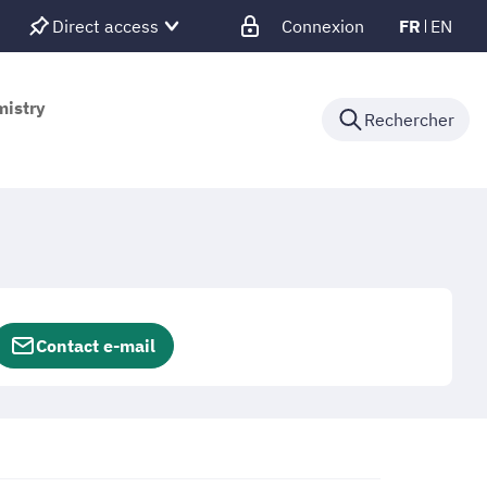
Direct access
Connexion
FR
EN
mistry
Rechercher
Contact e-mail