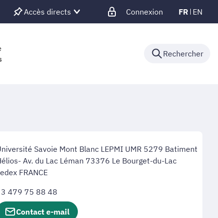
Accès directs
Connexion
FR
EN
e
Rechercher
s
niversité Savoie Mont Blanc LEPMI UMR 5279 Batiment
élios- Av. du Lac Léman 73376 Le Bourget-du-Lac
cedex FRANCE
33 479 75 88 48
Contact e-mail