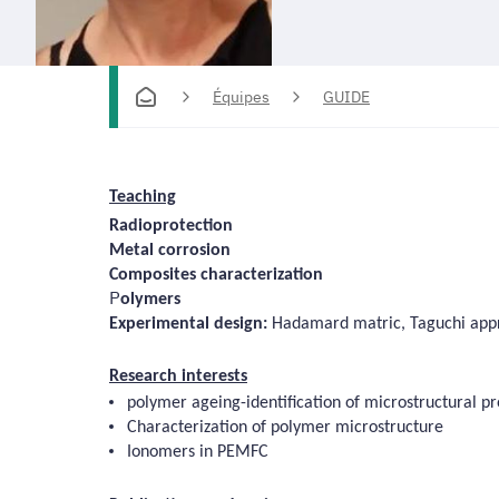
Équipes
GUIDE
Teaching
Radioprotection
Metal corrosion
Composites characterization
P
olymers
Experimental design:
Hadamard matric, Taguchi appr
Research interests
polymer ageing-identification of microstructural p
Characterization of polymer microstructure
Ionomers in PEMFC