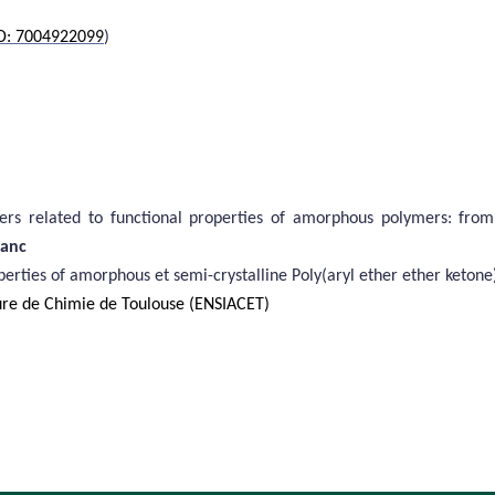
ID: 7004922099
)
ters related to functional properties of amorphous polymers
: from
lanc
ties of amorphous et semi-crystalline Poly(aryl ether ether ketone
ure de Chimie de Toulouse (ENSIACET)