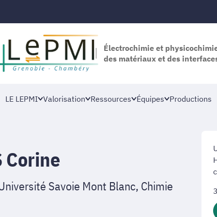
Électrochimie et physicochimi
des matériaux et des interface
LE LEPMI
Valorisation
Ressources
Équipes
Productions
U
 Corine
H
'Université Savoie Mont Blanc, Chimie