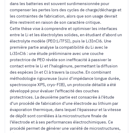
dans les batteries est souvent surdimensionnée pour
compenser les pertes lors des cycles de charge/décharge et
les contraintes de fabrication, alors que son usage devrait
être restreint en raison de son caractère critique.
Cette thèse vise à comprendre et optimiser les interfaces
entre le Li et les électrolytes solides, en étudiant d’abord un
électrolyte modèle (PEO:LiTFSI), puis le Li3InCl6. Une
première partie analyse la compatibilité du Li avec le
Li3InCl6 : une étude préliminaire avec une couche
protectrice de PEO révèle son inefficacité à passiver le
contact entre le Li et l’halogénure, permettant la diffusion
des espèces In et Cl à travers la couche. En combinant
méthodologie rigoureuse (suivi d’impédance longue durée,
spectroscopie XPS, cryo-FIB), un protocole détaillé a été
développé pour évaluer l’efficacité des couches
protectrices. La deuxième partie est consacrée à l’étude
d’un procédé de fabrication d’une électrode au lithium par
évaporation thermique, dans lequel l’épaisseur et la vitesse
de dépôt sont corrélées à la microstructure finale de
l’électrode et à ses performances électrochimiques. Ce
procédé permet de générer une variété de microstructures,