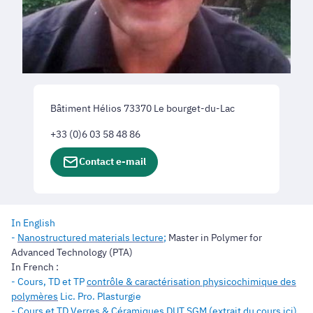
Bâtiment Hélios 73370 Le bourget-du-Lac
+33 (0)6 03 58 48 86
Contact e-mail
In English
-
Nanostructured materials lecture
;
Master in Polymer for
Advanced Technology (PTA)
In French :
- Cours, TD et TP
contrôle & caractérisation physicochimique des
polymères
Lic. Pro. Plasturgie
-
Cours et TD Verres & Céramiques
DUT SGM (
extrait du cours ici
)