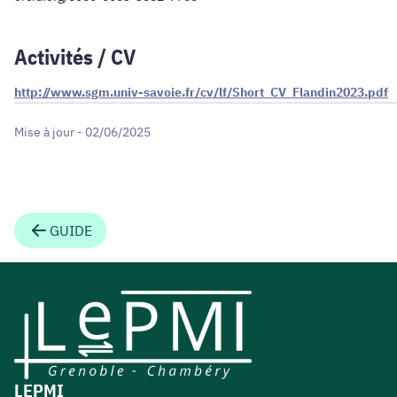
Activités / CV
http://www.sgm.univ-savoie.fr/cv/lf/Short_CV_Flandin2023.pdf
Mise à jour - 02/06/2025
GUIDE
LEPMI