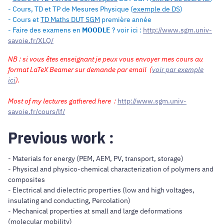
- Cours, TD et TP de Mesures Physique (
exemple de DS
)
- Cours et
TD Maths DUT SGM
première année
- Faire des examens en
MOODLE
? voir ici :
http://www.sgm.univ-
savoie.fr/XLQ/
NB : si vous êtes enseignant je peux vous envoyer mes cours au
format LaTeX Beamer sur demande par email (
voir par exemple
ici
).
Most of my lectures gathered here :
http://www.sgm.univ-
savoie.fr/cours/lf/
Previous work :
- Materials for energy (PEM, AEM, PV, transport, storage)
- Physical and physico-chemical characterization of polymers and
composites
- Electrical and dielectric properties (low and high voltages,
insulating and conducting, Percolation)
- Mechanical properties at small and large deformations
(molecular mobility)