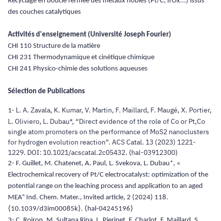
Recyclage en boucle fermée des métaux nobles (Pt/C, IrOx...) issus
des couches catalytiques
Activités d'enseignement (Université Joseph Fourier)
CHI 110 Structure de la matière
CHI 231 Thermodynamique et cinétique chimique
CHI 241 Physico-chimie des solutions aqueuses
Sélection de Publications
L. A. Zavala, K. Kumar, V. Martin, F. Maillard, F. Maugé, X. Portier,
1-
L. Oliviero, L. Dubau*, “Direct evidence of the role of Co or Pt,Co
single atom promoters on the performance of MoS2 nanoclusters
for hydrogen evolution reaction”. ACS Catal. 13 (2023) 1221-
1229. DOI: 10.1021/acscatal.2c05432. ⟨hal-03912300⟩
2- F. Guillet, M. Chatenet, A. Paul, L. Svekova, L. Dubau*, «
Electrochemical recovery of Pt/C electrocatalyst: optimization of the
potential range on the leaching process and application to an aged
MEA” Ind. Chem. Mater., Invited article, 2 (2024) 118.
⟨10.1039/d3im00085k⟩. ⟨hal-04245196⟩
3- C. Roiron, M. Sultana Ripa, L. Pierinet, F. Charlot, F. Maillard, S.