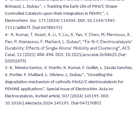
Brimaud, L. Dubau*, « Tracking the Early Life of PtNi/C Shape-
Controlled Catalysts upon their Integration in PEMFC”, J.
Electrochem. Soc. 171 (2024) 114504. DOI: 10.1149/1945-
7111/ad8d7f. ⟨hal-04786575⟩
K. Kumar, T. Asset, X. Li, Y. Liu, X. Yan, Y. Chen, M. Mermoux, X.
4-
Pan, P. Atanassov, F. Maillard, L. Dubau*, “Fe-N-C Electrocatalysts’
Durability: Effects of Single Atoms’ Mobility and Clustering”, ACS
Catal. 11 (2021) 484-494. DOI: 10.1021/acscatal.0c04625.⟨hal-
03092479⟩
5- K. Teixeira Santos, V. Martin, K. Kumar, F. Guillet, L. Zavala Sanchez,
X. Portier, F. Maillard, L. Oliviero, L. Dubau*, “Unveiling the
degradation mechanism of cathodic MoS2/C electrocatalysts for
PEMWE applications”, Special Issue of Electrochim. Acta on
Electrocatalysis, invited article, 507 (2024) 145195. DOI:
10.1016/j.electacta.2024.145195. ⟨hal-04727085⟩