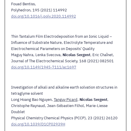
Fouad Bentiss,
Polyhedron, 195 (2021) 114992
doi.org/10.1016/j.poly.2020.114992
Thin Tantalum Film Electrodeposition from an Ionic Liquid –
Influence of Substrate Nature, Electrolyte Temperature and
Electrochemical Parameters on Deposits' Quality
Maguy Nahra, Lenka Svecova,
Nicolas Sergent
, Eric Chaînet,
Journal of The Electrochemical Society, 168 (2021) 082501
doi.org/10.1149/1945-7111/ac1697
Investigation of alkali and alkaline earth solvation structures in
tetraglyme solvent
Long Hoang Bao Nguyen,
Tanguy Picard
,
Nicolas Sergent
,
Christophe Raynaud, Jean-Sébastien Filhol, Marie-Liesse
Doublet
Physical Chemistry Chemical Physics (PCCP), 23 (2021) 26120
doi.org/10.1039/D1CP02939H