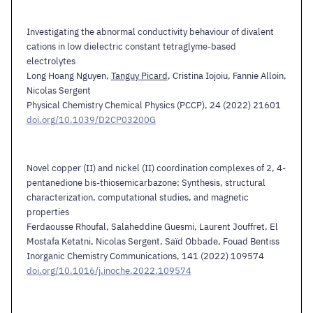
Investigating the abnormal conductivity behaviour of divalent
cations in low dielectric constant tetraglyme-based
electrolytes
Long Hoang Nguyen,
Tanguy Picard
, Cristina Iojoiu, Fannie Alloin,
Nicolas Sergent
Physical Chemistry Chemical Physics (PCCP), 24 (2022) 21601
doi.org/10.1039/D2CP03200G
Novel copper (II) and nickel (II) coordination complexes of 2, 4-
pentanedione bis-thiosemicarbazone: Synthesis, structural
characterization, computational studies, and magnetic
properties
Ferdaousse Rhoufal, Salaheddine Guesmi, Laurent Jouffret, El
Mostafa Ketatni, Nicolas Sergent, Saïd Obbade, Fouad Bentiss
Inorganic Chemistry Communications, 141 (2022) 109574
doi.org/10.1016/j.inoche.2022.109574