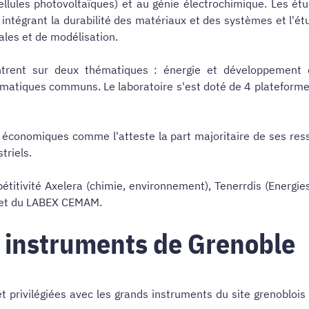
cellules photovoltaïques) et au génie électrochimique. Les é
ntégrant la durabilité des matériaux et des systèmes et l'étu
les et de modélisation.
trent sur deux thématiques : énergie et développement du
matiques communs. Le laboratoire s'est doté de 4 plateformes 
x économiques comme l'atteste la part majoritaire de ses resso
triels.
titivité Axelera (chimie, environnement), Tenerrdis (Energies 
" et du LABEX CEMAM.
 instruments de Grenoble
et privilégiées avec les grands instruments du site grenoblois 