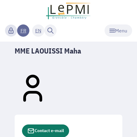
Menu
FR
EN
MME LAOUISSI Maha
Contact e-mail